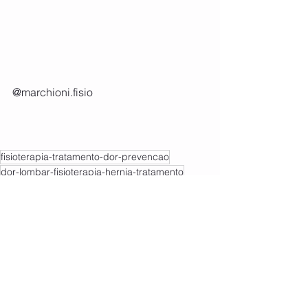
@marchioni.fisio
fisioterapia-tratamento-dor-prevencao
dor-lombar-fisioterapia-hernia-tratamento
Ver tudo
Posts recentes