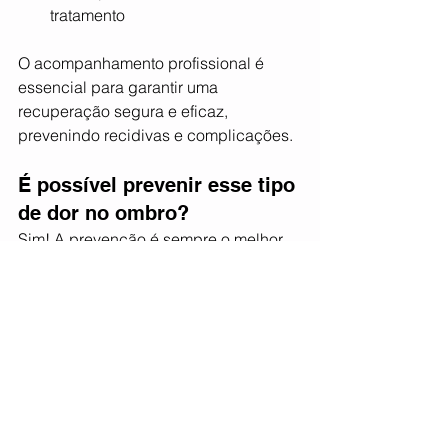
tratamento
O acompanhamento profissional é 
essencial para garantir uma 
recuperação segura e eficaz, 
prevenindo recidivas e complicações.
É possível prevenir esse tipo 
de dor no ombro?
Sim! A prevenção é sempre o melhor 
caminho. A fisioterapia pode atuar de 
forma proativa, antes mesmo do 
surgimento da dor. Se você pratica 
esportes, exerce uma atividade com 
alta demanda física ou está na faixa 
etária em que o desgaste natural dos 
tendões começa a se manifestar, 
procure um fisioterapeuta para 