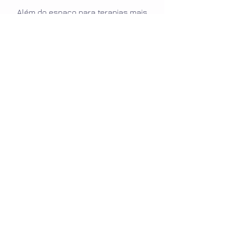
Além do espaço para terapias mais
esportivas, também contamos com
salas de atendimento individual
pensando no maior conforto!