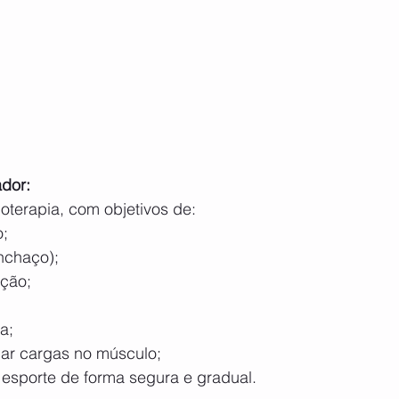
dor:
sioterapia, com objetivos de:
o;
nchaço);
ação;
a;
olar cargas no músculo;
o esporte de forma segura e gradual.