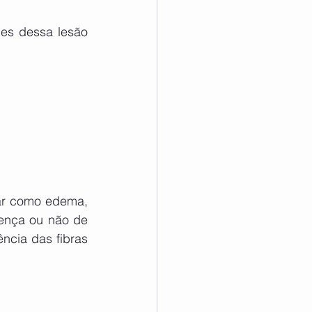
es dessa lesão 
lar como edema, 
ença ou não de 
cia das fibras 