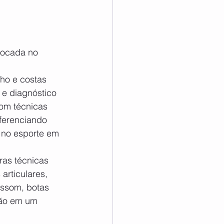
 
ho e costas 
 e diagnóstico 
com técnicas 
ferenciando 
o no esporte em 
rticulares, 
rassom, botas 
são em um 