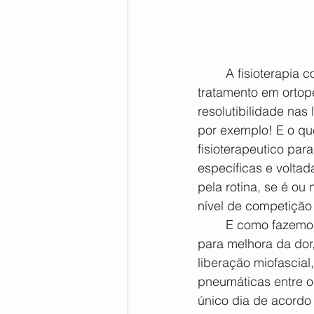
	A fisioterapia como a medicina é dividida em várias áreas e a nossa é focada no 
tratamento em ortop
resolutibilidade nas
por exemplo! E o que
fisioterapeutico par
específicas e voltad
pela rotina, se é ou
nível de competição
	E como fazemos tudo isso? Após nossa avaliação, utilizamos de inúmeras técnicas 
para melhora da dor
liberação miofascial,
pneumáticas entre o
único dia de acordo