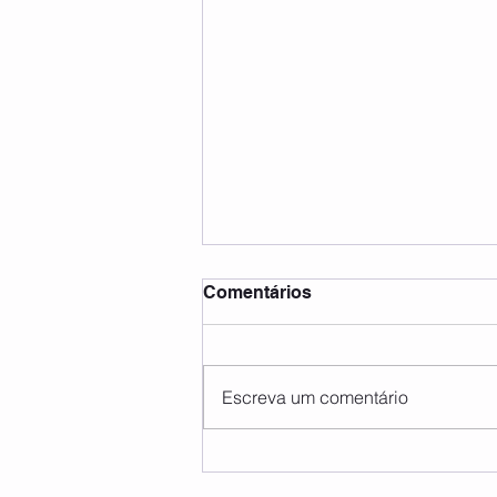
Comentários
Escreva um comentário
Luxação ou subluxação do
ombro